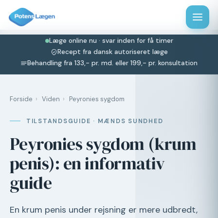
Læge online nu · svar inden for få timer
Recept fra dansk autoriseret læge
Behandling fra 133,- pr. md. eller 199,- pr. konsultation
Forside
›
Viden
›
Peyronies sygdom
TILSTANDSGUIDE · MÆNDS SUNDHED
Peyronies sygdom (krum
penis): en informativ
guide
En krum penis under rejsning er mere udbredt,