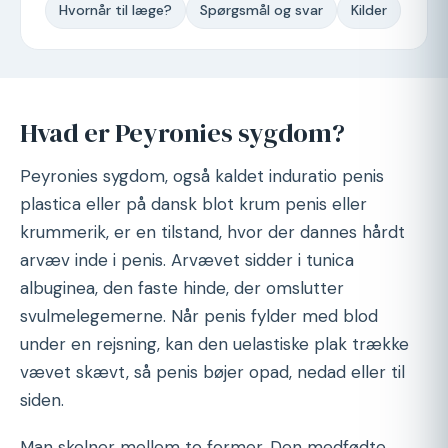
Hvornår til læge?
Spørgsmål og svar
Kilder
Hvad er Peyronies sygdom?
Peyronies sygdom, også kaldet induratio penis
plastica eller på dansk blot krum penis eller
krummerik, er en tilstand, hvor der dannes hårdt
arvæv inde i penis. Arvævet sidder i tunica
albuginea, den faste hinde, der omslutter
svulmelegemerne. Når penis fylder med blod
under en rejsning, kan den uelastiske plak trække
vævet skævt, så penis bøjer opad, nedad eller til
siden.
Man skelner mellem to former. Den medfødte