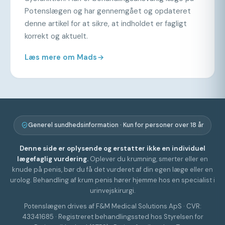
Potenslægen og har gennemgået og opdateret
denne artikel for at sikre, at indholdet er fagligt
korrekt og aktuelt.
Læs mere om Mads
Generel sundhedsinformation · Kun for personer over 18 år
Denne side er oplysende og erstatter ikke en individuel
lægefaglig vurdering.
Oplever du krumning, smerter eller en
knude på penis, bør du få det vurderet af din egen læge eller en
urolog. Behandling af krum penis hører hjemme hos en specialist i
urinvejskirurgi.
Potenslægen drives af F&M Medical Solutions ApS · CVR:
43341685 · Registreret behandlingssted hos Styrelsen for