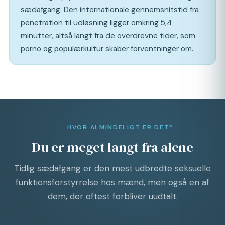
sædafgang. Den internationale gennemsnitstid fra
penetration til udløsning ligger omkring 5,4
minutter, altså langt fra de overdrevne tider, som
porno og populærkultur skaber forventninger om.
HVOR ALMINDELIGT ER DET?
Du er meget langt fra alene
Tidlig sædafgang er den mest udbredte seksuelle
funktionsforstyrrelse hos mænd, men også en af
dem, der oftest forbliver uudtalt.