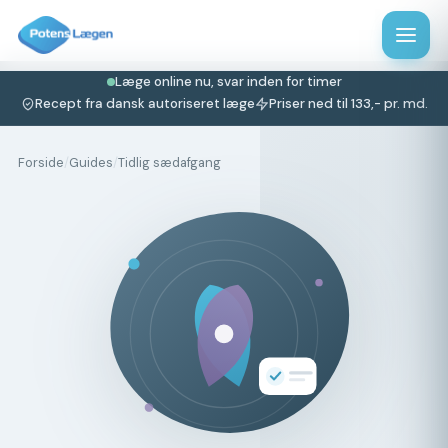
Læge online nu, svar inden for timer
Recept fra dansk autoriseret læge
Priser ned til 133,- pr. md.
Forside
/
Guides
/
Tidlig sædafgang