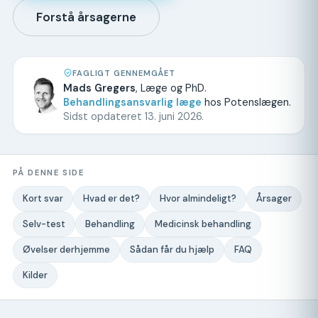
Forstå årsagerne
FAGLIGT GENNEMGÅET
Mads Gregers
, Læge og PhD.
Behandlingsansvarlig læge
hos Potenslægen.
Sidst opdateret 13. juni 2026.
PÅ DENNE SIDE
Kort svar
Hvad er det?
Hvor almindeligt?
Årsager
Selv-test
Behandling
Medicinsk behandling
Øvelser derhjemme
Sådan får du hjælp
FAQ
Kilder