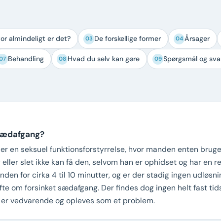
or almindeligt er det?
De forskellige former
Årsager
03
04
Behandling
Hvad du selv kan gøre
Spørgsmål og sva
07
08
09
 sædafgang?
er en seksuel funktionsforstyrrelse, hvor manden enten brug
 eller slet ikke kan få den, selvom han er ophidset og har en re
den for cirka 4 til 10 minutter, og er der stadig ingen udløsnin
fte om forsinket sædafgang. Der findes dog ingen helt fast ti
 er vedvarende og opleves som et problem.