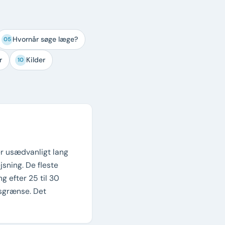
Hvornår søge læge?
05
r
Kilder
10
er usædvanligt lang
jsning. De fleste
g efter 25 til 30
dsgrænse. Det