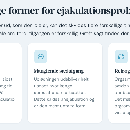
ige former for ejakulationspr
d, som den plejer, kan det skyldes flere forskellige tin
le om, fordi tilgangen er forskellig. Groft sagt findes der 
g
Manglende sædafgang
Retrog
 sidst,
Udløsningen udebliver helt,
Orgasm
ng tid
uanset hvor længe
sæden 
På
stimulationen fortsætter.
urinblæ
aculatio
Dette kaldes anejakulation og
Det mæ
er den mest udtalte form.
orgasme
visse o