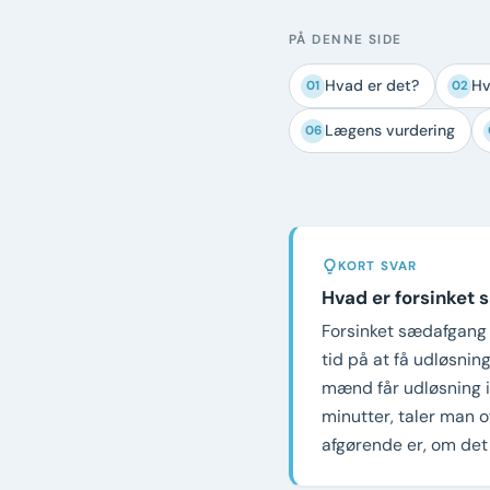
PÅ DENNE SIDE
Hvad er det?
Hv
01
02
Lægens vurdering
06
KORT SVAR
Hvad er forsinket
Forsinket sædafgang 
tid på at få udløsning
mænd får udløsning in
minutter, taler man o
afgørende er, om det