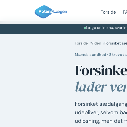
Forside
F
Læge online nu, svar in
Forside
Viden
Forsinket s
Mænds sundhed · Skrevet 
Forsink
lader ven
Forsinket sædafgang e
udebliver, selvom båd
udløsning, men det f