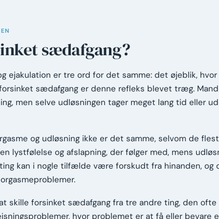
MEN
sinket sædafgang?
g ejakulation er tre ord for det samme: det øjeblik, h
forsinket sædafgang er denne refleks blevet træg. Mand
ing, men selve udløsningen tager meget lang tid eller ud
t orgasme og udløsning ikke er det samme, selvom de fle
en lystfølelse og afslapning, der følger med, mens udløs
ing kan i nogle tilfælde være forskudt fra hinanden, og 
g orgasmeproblemer.
t skille forsinket sædafgang fra tre andre ting, den ofte
ningsproblemer, hvor problemet er at få eller bevare en 