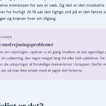
selve interessen for sex er væk. Og det er det modsatte af
for hurtigt. At få sat det rigtige ord på er det første skr
ager og kræver hver sin tilgang.
ATIONER
te med rejsningsproblemer
 om rejsningen, oplever vi en gang imellem, at det egentlige p
en udløsning, der tager meget lang tid eller helt udebliver. De
de udspringer af forskellige mekanismer i kroppen. Derfor er 
ene ad, så man ikke ender med at jagte det forkerte.
ligt er det?