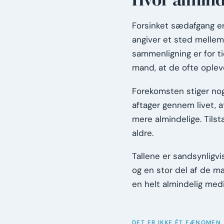
Forsinket sædafgang er
angiver et sted mellem 
sammenligning er for t
mand, at de ofte oplev
Forekomsten stiger no
aftager gennem livet, 
mere almindelige. Tils
aldre.
Tallene er sandsynligv
og en stor del af de mæ
en helt almindelig med
DET ER IKKE ÉT FÆNOMEN