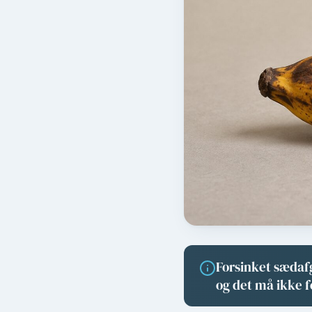
Forsinket sædaf
og det må ikke 