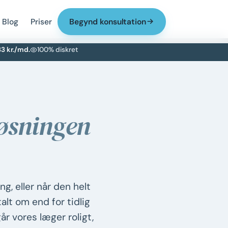
Blog
Priser
Begynd konsultation
33 kr./md.
100% diskret
øsningen
g, eller når den helt
alt om end for tidlig
r vores læger roligt,