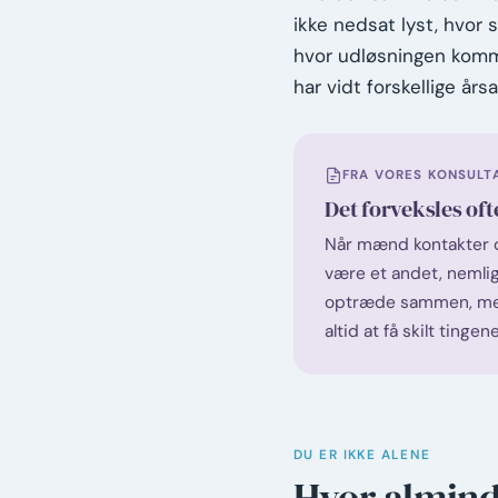
ikke nedsat lyst, hvor 
hvor udløsningen kommer 
har vidt forskellige års
FRA VORES KONSULT
Det forveksles of
Når mænd kontakter os
være et andet, nemlig 
optræde sammen, men 
altid at få skilt ting
DU ER IKKE ALENE
Hvor alminde