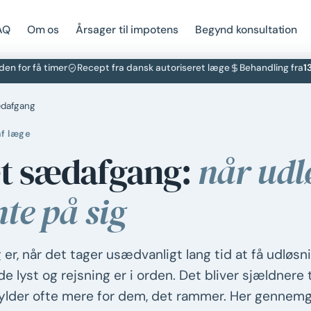
AQ
Om os
Årsager til impotens
Begynd konsultation
den for få timer
Recept fra dansk autoriseret læge
Behandling fra
1
ædafgang
af læge
et sædafgang:
når udl
te på sig
r, når det tager usædvanligt lang tid at få udløsnin
e lyst og rejsning er i orden. Det bliver sjældnere t
ylder ofte mere for dem, det rammer. Her gennemgå