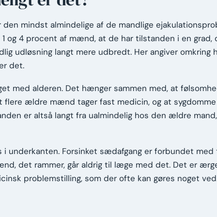
 den mindst almindelige af de mandlige ejakulationspro
1 og 4 procent af mænd, at de har tilstanden i en grad, 
idlig udløsning langt mere udbredt. Her angiver omkring
er det.
get med alderen. Det hænger sammen med, at følsomhe
at flere ældre mænd tager fast medicin, og at sygdomme
tanden er altså langt fra ualmindelig hos den ældre mand
is i underkanten. Forsinket sædafgang er forbundet med 
nd, det rammer, går aldrig til læge med det. Det er ærger
icinsk problemstilling, som der ofte kan gøres noget ved