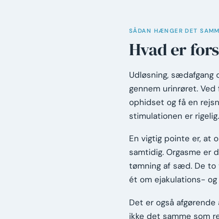
SÅDAN HÆNGER DET SAM
Hvad er for
Udløsning, sædafgang o
gennem urinrøret. Ved 
ophidset og få en rejsn
stimulationen er rigelig.
En vigtig pointe er, a
samtidig. Orgasme er d
tømning af sæd. De to t
ét om ejakulations- o
Det er også afgørende a
ikke det samme som rejs