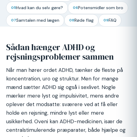
Hvad kan du selv gøre?
Potensmidler som bro
05
06
Samtalen med lægen
Røde flag
FAQ
07
08
09
Sådan hænger ADHD og
rejsningsproblemer sammen
Når man hører ordet ADHD, tænker de fleste på
koncentration, uro og struktur. Men for mange
mænd sætter ADHD sig også i sexlivet. Nogle
mærker mere lyst og impulsivitet, mens andre
oplever det modsatte: sværere ved at få eller
holde en rejsning, mindre lyst eller mere
usikkerhed. Oveni kan ADHD-medicinen, især de
centralstimulerende præparater, både hjælpe og