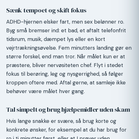
Sænk tempoet og skift fokus
ADHD-hjernen elsker fart, men sex belønner ro.
Byg små bremser ind: et bad, et aftalt telefonfrit
tidsrum, musik, dæmpet lys eller en kort
vejrtrækningsøvelse. Fem minutters landing gør en
større forskel, end man tror. Når målet kun er at
præstere, bliver nervøsiteten chef. Flyt i stedet
fokus til berøring, leg og nysgerrighed, så følger
kroppen oftere med. Aftal gerne, at samleje ikke
behøver være målet hver gang.
Tal simpelt og brug hjælpemidler uden skam
Hvis lange snakke er svære, så brug korte og
konkrete ønsker, for eksempel at du har brug for
ro i ti minutter først, eller at I prøver uden