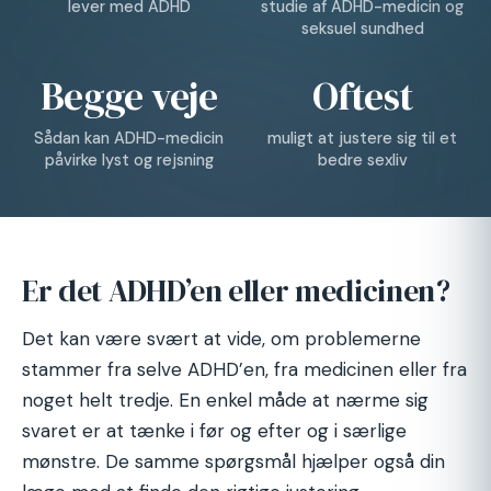
lever med ADHD
studie af ADHD-medicin og
seksuel sundhed
Begge veje
Oftest
Sådan kan ADHD-medicin
muligt at justere sig til et
påvirke lyst og rejsning
bedre sexliv
Er det ADHD’en eller medicinen?
Det kan være svært at vide, om problemerne
stammer fra selve ADHD’en, fra medicinen eller fra
noget helt tredje. En enkel måde at nærme sig
svaret er at tænke i før og efter og i særlige
mønstre. De samme spørgsmål hjælper også din