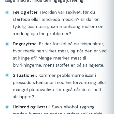
læge med at finde den rigtige justering.
Før og efter.
Hvordan var sexlivet, før du
startede eller ændrede medicin? Er der en
tydelig tidsmæssig sammenhæng mellem en
ændring og dine problemer?
Døgnrytme.
Er der forskel på de tidspunkter,
hvor medicinen virker mest, og når den er ved
at klinge af? Mange mærker mest til
bivirkningerne, mens stoffet er på sit højeste.
Situationer.
Kommer problemerne især i
pressede situationer med høj forventning eller
mangel på privatliv, eller også når du er helt
afslappet?
Helbred og livsstil.
Søvn, alkohol, rygning,
motion, humør og anden sygdom spiller altid