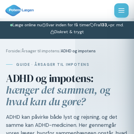
Læge online nu
Svar inden for få timer
Fra
133,-
pr. md.
Diskret & trygt
Forside
/
Årsager til impotens
/
ADHD og impotens
GUIDE · ÅRSAGER TIL IMPOTENS
ADHD og impotens:
hænger det sammen, og
hvad kan du gøre?
ADHD kan påvirke både lyst og rejsning, og det
samme kan ADHD-medicinen. Her gennemgår
vores læger, hvorfor sammenhængen opstår, hvad