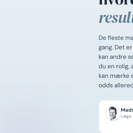
resul
De fleste mæ
gang. Det e
kan andre se
du en rolig,
kan mærke ef
odds allered
Mads
Læge, 