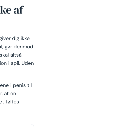
kke af
iver dig ikke
fil, gør derimod
skal altså
on i spil. Uden
ne i penis til
r, at en
et føltes