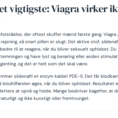
et vigtigste: Viagra virker i
v
forståelse, der oftest skuffer mænd første gang. Viagra g
ejsning, så snart pillen er slugt. Det aktive stof, sildena
bedre til at reagere, når du bliver seksuelt ophidset. Du 
stemningen og have lyst og berøring eller anden stimulati
ngenting, og det er helt som det skal være.
mmer sildenafil et enzym kaldet PDE-5. Det får blodkarre
å blodtilførslen øges, når du bliver ophidset. Resultatet e
r lettere at opnå og holde. Mange beskriver bagefter, at d
aturligt og ikke kunstigt eller fremtvunget.