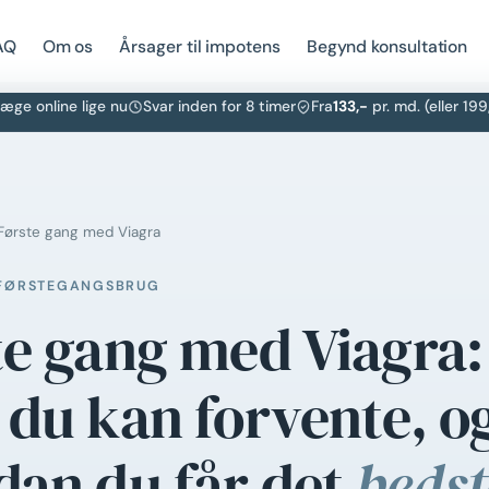
AQ
Om os
Årsager til impotens
Begynd konsultation
æge online lige nu
Svar inden for 8 timer
Fra
133,-
pr. md. (eller 199
ørste gang med Viagra
L FØRSTEGANGSBRUG
te gang med Viagra:
 du kan forvente, o
dan du får det
bedst