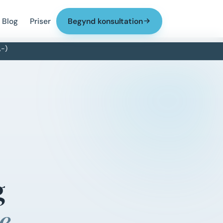
Blog
Priser
Begynd konsultation
,-)
g
e