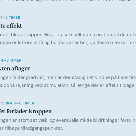
 1–2 TIMER
te effekt
uet i blodet topper. Bliver du seksuelt stimuleret nu, vil du ople
ingen er lettere at få og holde. Det er her, de fleste mærker fors
 4–5 TIMER
kten aftager
ingen falder gradvist, men er der stadig i et vindue på flere ti
at opnå rejsning ved stimulation, så længe der er effekt tilbage.
 CIRKA 5–6 TIMER
fet forlader kroppen
ingen er stort set væk, og eventuelle milde bivirkninger forsvi
er tilbage til udgangspunktet.