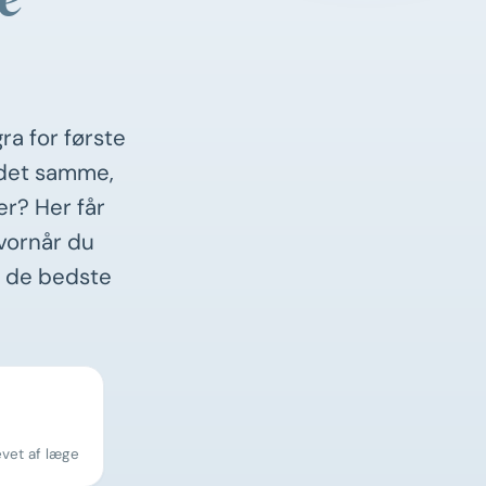
ra for første
 det samme,
er? Her får
hvornår du
g de bedste
evet af læge