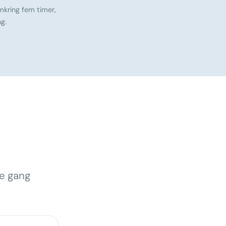
mkring fem timer,
g.
te gang