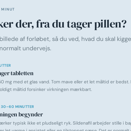
 MINUT
er der, fra du tager pillen?
 billede af forløbet, så du ved, hvad du skal kigge
 normalt undervejs.
UTTER
ager tabletten
50 mg med et glas vand. Tom mave eller et let måltid er bedst. E
oldigt måltid forsinker virkningen mærkbart.
 30–60 MINUTTER
ningen begynder
rker typisk ikke et pludseligt ryk. Sildenafil arbejder stille i 
er let varme i ansigtet eller en tilstoppet næse. Det er normalt