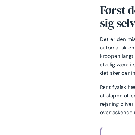
Først d
sig sel
Det er den mis
automatisk en r
kroppen langt 
stadig være i 
det sker der i
Rent fysisk hæ
at slappe af, s
rejsning blive
overraskende n