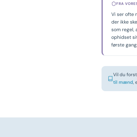
FRA VORE
Vi ser ofte 
der ikke sk
som regel, 
ophidset sit
første gang
Vil du for
til mænd
,