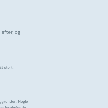
 efter, og
t stort,
baggrunden. Nogle
 og forbigående.