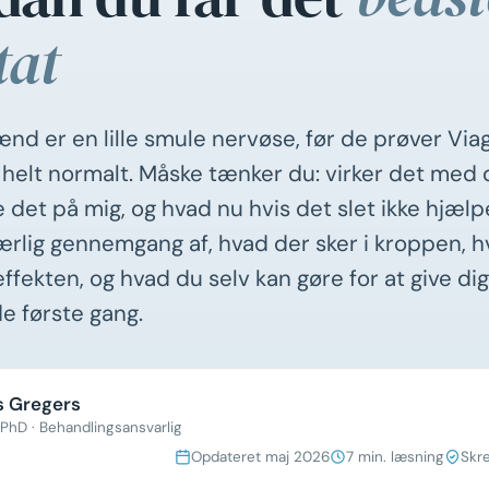
tat
nd er en lille smule nervøse, før de prøver Viag
r helt normalt. Måske tænker du: virker det med
 det på mig, og hvad nu hvis det slet ikke hjælp
 ærlig gennemgang af, hvad der sker i kroppen, 
fekten, og hvad du selv kan gøre for at give di
e første gang.
 Gregers
PhD · Behandlingsansvarlig
Opdateret maj 2026
7 min. læsning
Skr