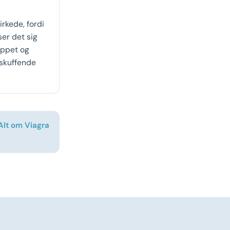
irkede, fordi
ser det sig
appet og
 skuffende
Alt om Viagra