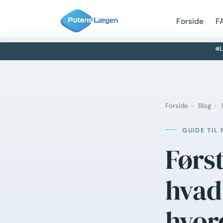
Forside
F
L
Forside
›
Blog
›
F
GUIDE TI
Førs
hvad
hvor