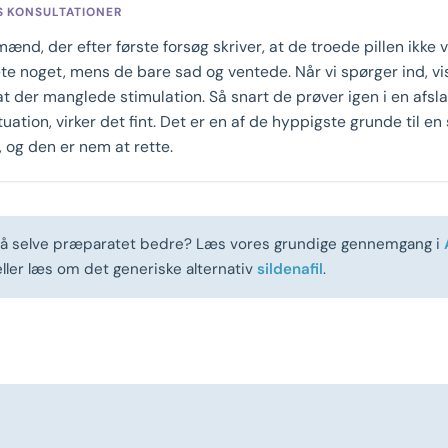
S KONSULTATIONER
mænd, der efter første forsøg skriver, at de troede pillen ikke v
ete noget, mens de bare sad og ventede. Når vi spørger ind, vi
at der manglede stimulation. Så snart de prøver igen i en afsl
uation, virker det fint. Det er en af de hyppigste grunde til en
, og den er nem at rette.
stå selve præparatet bedre? Læs vores grundige gennemgang i
 eller læs om det generiske alternativ
sildenafil
.