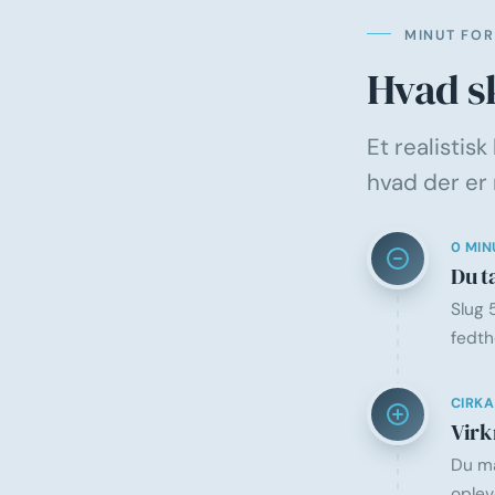
MINUT FOR
Hvad sk
Et realistisk
hvad der er
0 MIN
Du t
Slug 
fedth
CIRKA
Virk
Du mæ
oplev