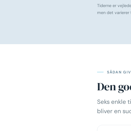
Tiderne er vejled
men det varierer
SÅDAN GIV
Den go
Seks enkle t
bliver en su