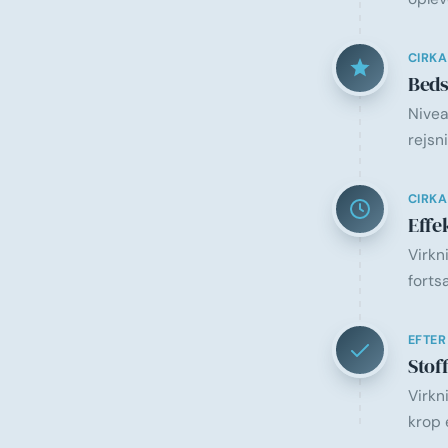
CIRKA
Beds
Nivea
rejsn
CIRKA
Effe
Virkn
forts
EFTER
Stof
Virkn
krop 