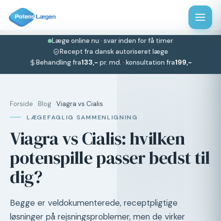
Læge online nu · svar inden for få timer
Recept fra dansk autoriseret læge
Behandling fra
133,-
pr. md. · konsultation fra
199,-
Forside
Blog
Viagra vs Cialis
LÆGEFAGLIG SAMMENLIGNING
Viagra vs Cialis: hvilken
potenspille passer bedst til
dig?
Begge er veldokumenterede, receptpligtige
løsninger på rejsningsproblemer, men de virker