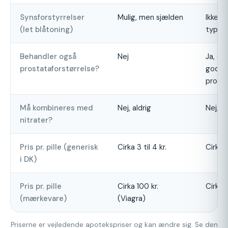
Synsforstyrrelser
Mulig, men sjælden
Ikke r
(let blåtoning)
typisk
Behandler også
Nej
Ja, og
prostataforstørrelse?
godar
prosta
Må kombineres med
Nej, aldrig
Nej, al
nitrater?
Pris pr. pille (generisk
Cirka 3 til 4 kr.
Cirka 1
i DK)
Pris pr. pille
Cirka 100 kr.
Cirka 11
(mærkevare)
(Viagra)
Priserne er vejledende apotekspriser og kan ændre sig. Se den