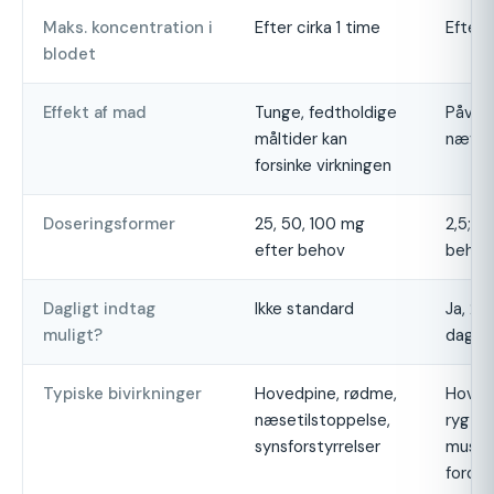
Maks. koncentration i
Efter cirka 1 time
Efter 
blodet
Effekt af mad
Tunge, fedtholdige
Påvirk
måltider kan
nævne
forsinke virkningen
Doseringsformer
25, 50, 100 mg
2,5; 5
efter behov
behov 
Dagligt indtag
Ikke standard
Ja, 2,
muligt?
daglig
Typiske bivirkninger
Hovedpine, rødme,
Hoved
næsetilstoppelse,
ryg- 
synsforstyrrelser
muske
fordø