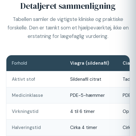
Detaljeret sammenligning
Tabellen samler de vigtigste kliniske og praktiske
forskelle. Den er tænkt som et hjælpeværktøj, ikke en
erstatning for lægefaglig vurdering.
Forhold
Viagra (sildenafil)
Cialis
Aktivt stof
Sildenafil citrat
Tadalaf
Medicinklasse
PDE-5-hæmmer
PDE-
Virkningstid
4 til 6 timer
Op til
Halveringstid
Cirka 4 timer
Cirka 