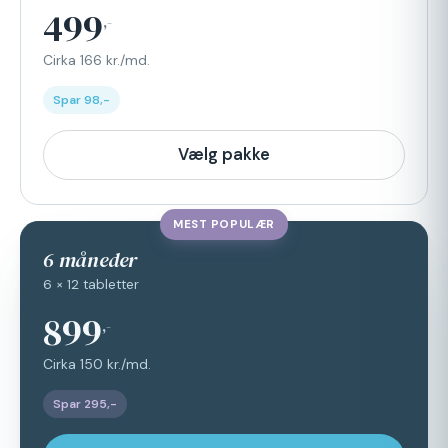
499
,-
Cirka 166 kr./md.
Spar 98,-
Vælg pakke
MEST POPULÆR
6 måneder
6 × 12 tabletter
899
,-
Cirka 150 kr./md.
Spar 295,-