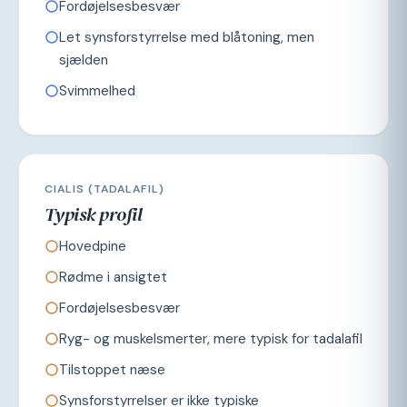
Fordøjelsesbesvær
Let synsforstyrrelse med blåtoning, men
sjælden
Svimmelhed
CIALIS (TADALAFIL)
Typisk profil
Hovedpine
Rødme i ansigtet
Fordøjelsesbesvær
Ryg- og muskelsmerter, mere typisk for tadalafil
Tilstoppet næse
Synsforstyrrelser er ikke typiske