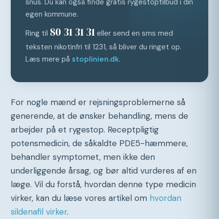
snus. Du kan også finde gratis rygestoptilbud i din
egen kommune.
80 31 31 31
Ring til
eller send en sms med
teksten nikotinfri til 1231, så bliver du ringet op.
Læs mere på
stoplinien.dk
.
For nogle mænd er rejsningsproblemerne så
generende, at de ønsker behandling, mens de
arbejder på et rygestop. Receptpligtig
potensmedicin, de såkaldte PDE5-hæmmere,
behandler symptomet, men ikke den
underliggende årsag, og bør altid vurderes af en
læge. Vil du forstå, hvordan denne type medicin
virker, kan du læse vores artikel om
hvordan
sildenafil virker
.