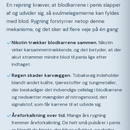
En rejsning kræver, at blodkarrene i penis slapper
af og udvider sig, så svulmelegemerne kan fyldes
med blod. Rygning forstyrrer netop denne
mekanisme, og det sker ad flere veje på én gang:
Nikotin trækker blodkarrene sammen.
Nikotin
virker karsammentrækkende, og det betyder, at der
akut strømmer mindre blod til penis lige efter
indtaget.
Røgen skader karvæggen.
Tobaksrøg indeholder
blandt andet kulilte, tjærestoffer og tungmetaller,
der beskadiger det indvendige cellelag i blodkarrene
og nedsætter mængden af nitrogenoxid, det
signalstof, som får karrene til at udvide sig.
Åreforkalkning over tid.
Mange års rygning
fremmer åreforkalkning. De helt små pulsårer i penis
er blandt de første, der bliver påvirket, og derfor