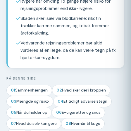
Rygere har omkring 1,5 gange højere risiko for
rejsningsproblemer end ikke-rygere.
Skaden sker især via blodkarrene: nikotin
trækker karrene sammen, og tobak fremmer
åreforkalkning.
Vedvarende rejsningsproblemer bør altid
vurderes af en læge, da de kan være tegn på fx
hjerte-kar-sygdom.
PÅ DENNE SIDE
01
Sammenhængen
02
Hvad sker der i kroppen
03
Mængde og risiko
04
Et tidligt advarselstegn
05
Når du holder op
06
E-cigaretter og snus
07
Hvad du selv kan gøre
08
Hvornår til læge