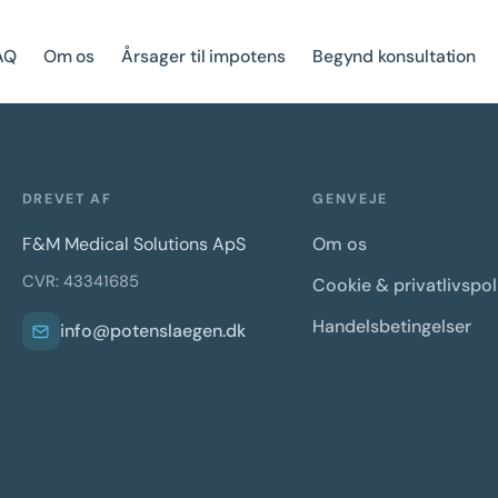
AQ
Om os
Årsager til impotens
Begynd konsultation
DREVET AF
GENVEJE
F&M Medical Solutions ApS
Om os
CVR: 43341685
Cookie & privatlivspoli
Handelsbetingelser
info@potenslaegen.dk