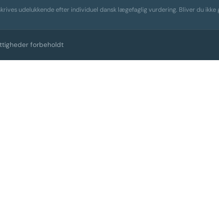
krives udelukkende efter individuel dansk lægefaglig vurdering. Bliver du ikk
ettigheder forbeholdt