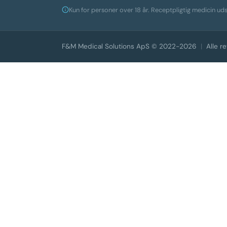
Kun for personer over 18 år. Receptpligtig medicin uds
F&M Medical Solutions ApS © 2022-2026
|
Alle r