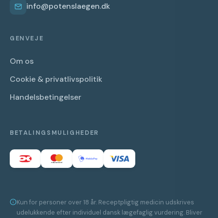
info@potenslaegen.dk
GENVEJE
Om os
Cookie & privatlivspolitik
Handelsbetingelser
BETALINGSMULIGHEDER
Kun for personer over 18 år. Receptpligtig medicin udskrives
udelukkende efter individuel dansk lægefaglig vurdering. Bliver